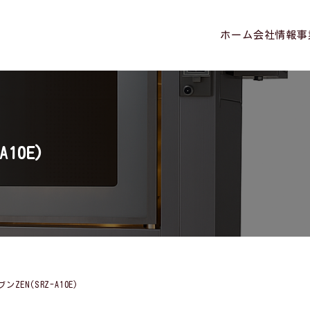
ホーム
会社情報
事
10E)
EN(SRZ-A10E)